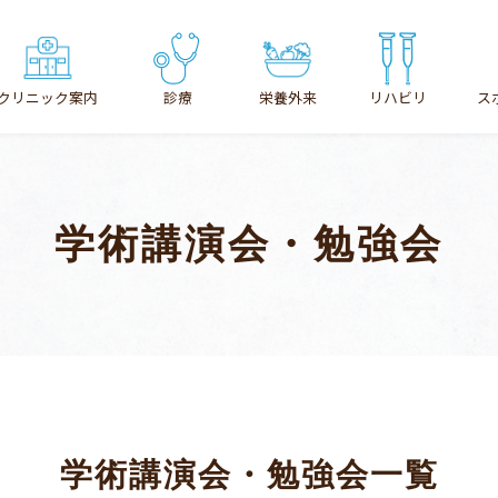
クリニック案内
診療
栄養外来
リハビリ
ス
クリニックのご案内
診療案内
学術講演会・勉強会
医師の紹介
整形外科
沿革・あゆみ
リハビリテーション
患者さまの個人情報の利用目的
骨粗しょう症
施設基準
栄養外来
学術講演会・勉強会一覧
アクセス
スポーツ外来