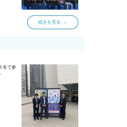
続きを見る
３名で参
.