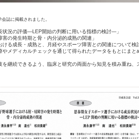
学会誌に掲載されました。
長状況の評価―LEP開始の判断に用いる指標の検討―」
障害の発生時期と骨・内分泌的成熟の関連」
おける成長・成熟と、月経やスポーツ障害との関連について検
療やメディカルチェックを通じて得られたデータをもとにまと
技を継続できるよう、臨床と研究の両面から知見を積み重ね、