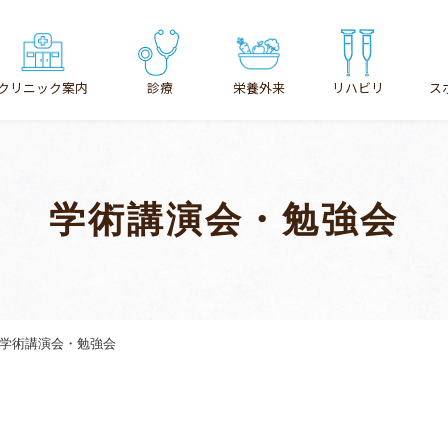
クリニック案内
診療
栄養外来
リハビリ
ス
クリニックのご案内
診療案内
学術講演会・勉強会
医師の紹介
整形外科
沿革・あゆみ
リハビリテーション
患者さまの個人情報の利用目的
骨粗しょう症
学術講演会・勉強会
施設基準
栄養外来
アクセス
スポーツ外来